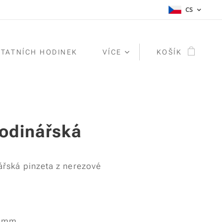
CS
STATNÍCH HODINEK
VÍCE
KOŠÍK
hodinářská
řská pinzeta z nerezové
5 mm