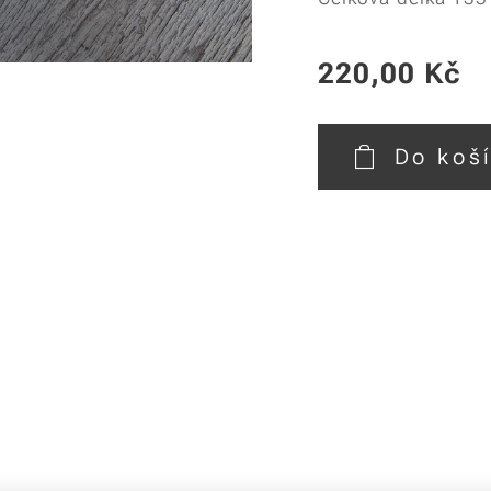
220,00
Kč
Do koš