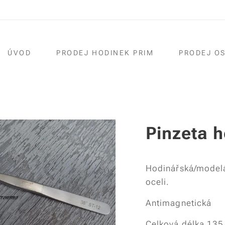
ÚVOD
PRODEJ HODINEK PRIM
PRODEJ O
Pinzeta 
Hodinářská/modelá
oceli.
Antimagnetická
Celková délka 13