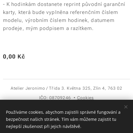
- K hodinkám dostanete reprint původní garanční
karty, která bude vyplněna referenčním číslem
modelu, výrobním číslem hodinek, datumem
prodeje, mým podpisem a razítkem.
0,00
Kč
Atelier Jeronimo / Třida 3. Května 325, Zlín 4, 763 02
IČO: 08709246
Cookies
Jazyky
Používáme cookies, abychom zajistili správné fungování a
Čeština
English
bezpečnost našich stránek. Tím vám můžeme zajistit tu
nejlepší zkušenost při jejich návštěvě.