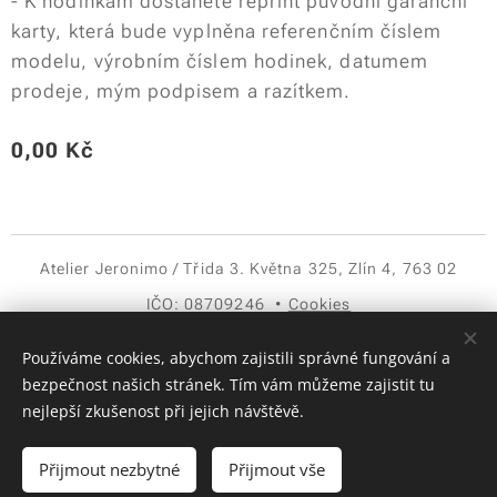
- K hodinkám dostanete reprint původní garanční
karty, která bude vyplněna referenčním číslem
modelu, výrobním číslem hodinek, datumem
prodeje, mým podpisem a razítkem.
0,00
Kč
Atelier Jeronimo / Třida 3. Května 325, Zlín 4, 763 02
IČO: 08709246
Cookies
Jazyky
Používáme cookies, abychom zajistili správné fungování a
Čeština
English
bezpečnost našich stránek. Tím vám můžeme zajistit tu
nejlepší zkušenost při jejich návštěvě.
Vyprodáno
Přijmout nezbytné
Přijmout vše