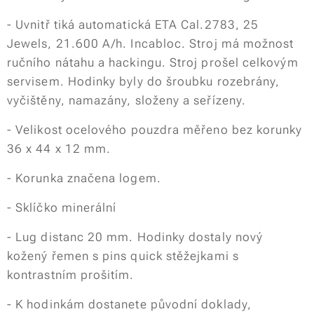
- Uvnitř tiká automatická ETA Cal.2783, 25
Jewels, 21.600 A/h. Incabloc. Stroj má možnost
ručního nátahu a hackingu. Stroj prošel celkovým
servisem. Hodinky byly do šroubku rozebrány,
vyčištěny, namazány, složeny a seřízeny.
- Velikost ocelového pouzdra měřeno bez korunky
36 x 44 x 12 mm.
- Korunka značena logem.
- Sklíčko minerální
- Lug distanc 20 mm. Hodinky dostaly nový
kožený řemen s pins quick stěžejkami s
kontrastním prošitím.
- K hodinkám dostanete původní doklady,