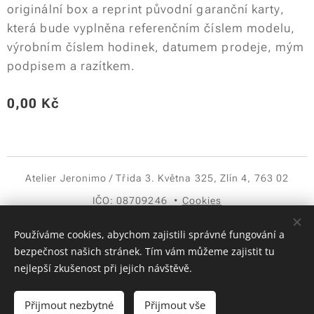
originální box a reprint původní garanční karty,
která bude vyplněna referenčním číslem modelu,
výrobním číslem hodinek, datumem prodeje, mým
podpisem a razítkem.
0,00
Kč
Atelier Jeronimo / Třida 3. Května 325, Zlín 4, 763 02
IČO: 08709246
Cookies
Jazyky
Používáme cookies, abychom zajistili správné fungování a
Čeština
English
bezpečnost našich stránek. Tím vám můžeme zajistit tu
nejlepší zkušenost při jejich návštěvě.
Vyprodáno
Přijmout nezbytné
Přijmout vše